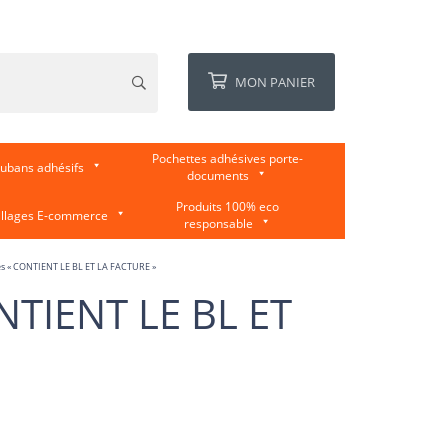
MON PANIER
Pochettes adhésives porte-
ubans adhésifs
documents
Produits 100% eco
llages E-commerce
responsable
tes « CONTIENT LE BL ET LA FACTURE »
NTIENT LE BL ET