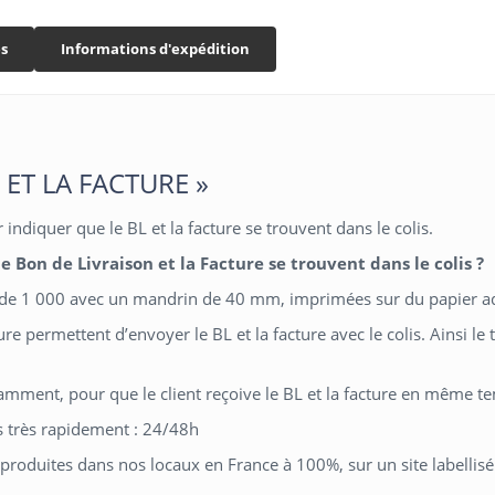
LA
LE
FACTURE"
BL
s
Informations d'expédition
ET
LA
FACTURE"
L ET LA FACTURE »
r indiquer que le BL et la facture se trouvent dans le colis.
 Bon de Livraison et la Facture se trouvent dans le colis ?
u de 1 000 avec un mandrin de 40 mm, imprimées sur du papier ad
cture permettent d’envoyer le BL et la facture avec le colis. Ainsi l
notamment, pour que le client reçoive le BL et la facture en même t
s très rapidement : 24/48h
 produites dans nos locaux en France à 100%, sur un site labellisé