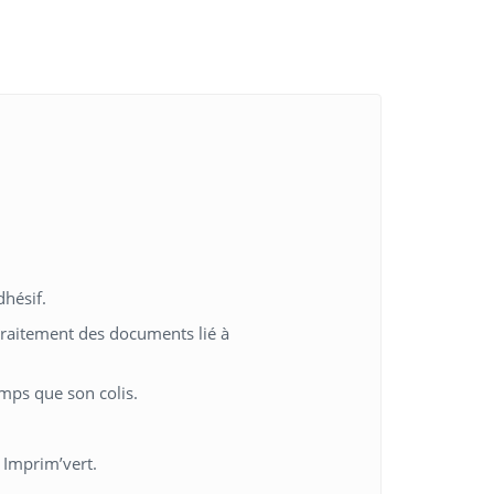
hésif.
e traitement des documents lié à
emps que son colis.
 Imprim’vert.