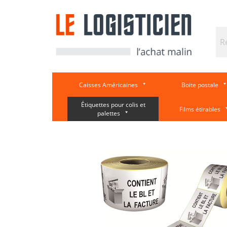
Caisses Américaines
Boite postale
Étiquettes pour colis et
Films étirables
palettes