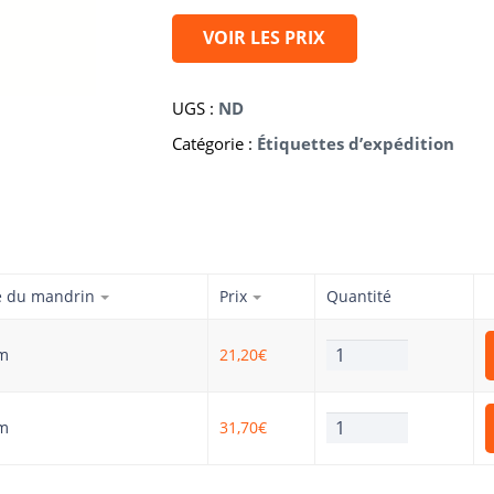
VOIR LES PRIX
UGS :
ND
Catégorie :
Étiquettes d’expédition
le du mandrin
Prix
Quantité
quantité
m
21,20
€
de
Étiquettes
"CONTIENT
quantité
m
31,70
€
LE
de
BL
Étiquettes
ET
"CONTIENT