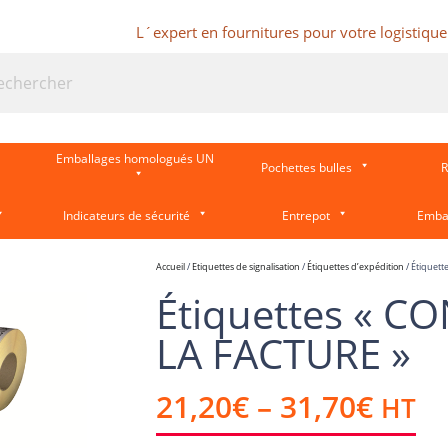
L´expert en fournitures pour votre logistique
Emballages homologués UN
Pochettes bulles
R
Indicateurs de sécurité
Entrepot
Emba
Accueil
/
Etiquettes de signalisation
/
Étiquettes d’expédition
/ Étiquet
Étiquettes « CO
LA FACTURE »
21,20
€
–
31,70
€
HT