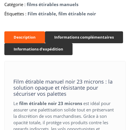
Catégorie :
films étirables manuels
manuel
noir
Étiquettes :
Film étirable
,
film étirable noir
23
microns
(Lot
de
Description
Informations complémentaires
6
rouleaux)
Informations d'expédition
Film étirable manuel noir 23 microns : la
solution opaque et résistante pour
sécuriser vos palettes
Le
film étirable noir 23 microns
est idéal pour
assurer une palettisation solide tout en préservant
la discrétion de vos marchandises. Grâce à son
opacité totale, il protège vos produits contre les
regards indiscrets, les vols opportunistes et