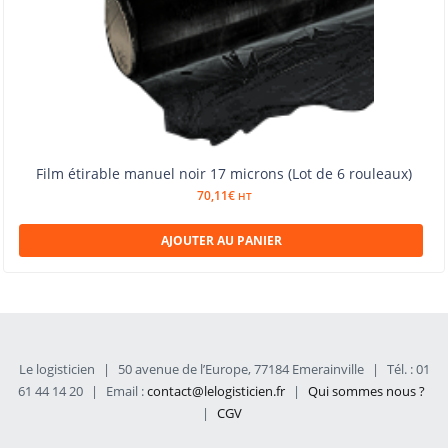
Film étirable manuel noir 17 microns (Lot de 6 rouleaux)
70,11
€
HT
AJOUTER AU PANIER
Le logisticien
|
50 avenue de l’Europe, 77184 Emerainville
|
Tél. : 01
61 44 14 20
|
Email :
contact@lelogisticien.fr
|
Qui sommes nous ?
|
CGV