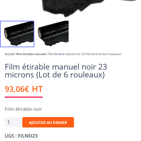
Accueil
/
films étirables manuels
/ Film étirable manuel noir 23 microns (Lot de 6 rouleaux)
Film étirable manuel noir 23
microns (Lot de 6 rouleaux)
93,06
€
HT
Film étirable noir
quantité
AJOUTER AU PANIER
de
Film
UGS :
FILNO23
étirable