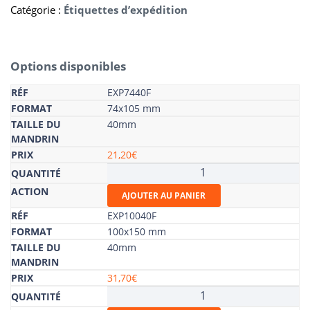
Catégorie :
Étiquettes d’expédition
Options disponibles
EXP7440F
74x105 mm
40mm
21,20
€
quantité
de
AJOUTER AU PANIER
Étiquettes
"EXPEDITEUR
EXP10040F
DESTINATAIRE"
100x150 mm
40mm
31,70
€
quantité
de