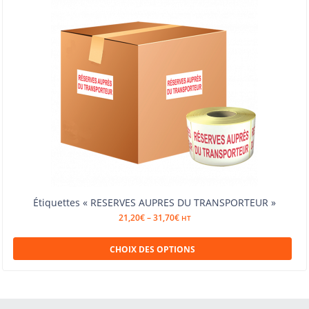
Étiquettes « RESERVES AUPRES DU TRANSPORTEUR »
21,20
€
–
31,70
€
HT
CHOIX DES OPTIONS