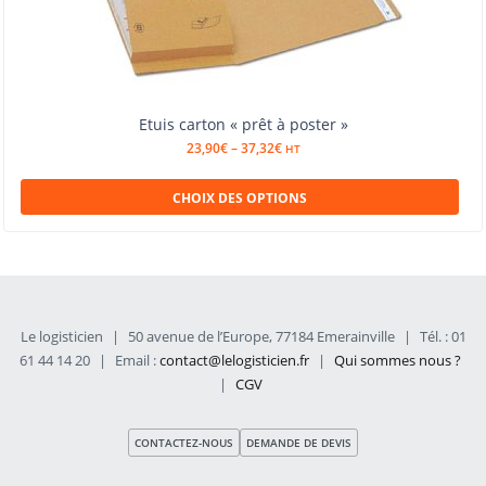
Etuis carton « prêt à poster »
23,90
€
–
37,32
€
HT
CHOIX DES OPTIONS
Le logisticien
|
50 avenue de l’Europe, 77184 Emerainville
|
Tél. : 01
61 44 14 20
|
Email :
contact@lelogisticien.fr
|
Qui sommes nous ?
|
CGV
CONTACTEZ-NOUS
DEMANDE DE DEVIS