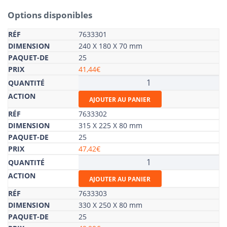
Options disponibles
7633301
240 X 180 X 70 mm
25
41,44
€
quantité
de
AJOUTER AU PANIER
Etuis
carton
7633302
"prêt
315 X 225 X 80 mm
à
25
poster"
47,42
€
renforcé
quantité
de
AJOUTER AU PANIER
Etuis
carton
7633303
"prêt
330 X 250 X 80 mm
à
25
poster"