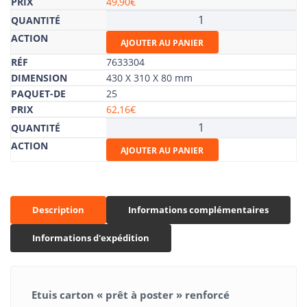
49,90
€
renforcé
quantité
de
AJOUTER AU PANIER
Etuis
carton
7633304
"prêt
430 X 310 X 80 mm
à
25
poster"
62,16
€
renforcé
quantité
de
AJOUTER AU PANIER
Etuis
carton
"prêt
à
Description
poster"
Informations complémentaires
renforcé
Informations d'expédition
Etuis carton « prêt à poster » renforcé