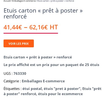
Accueil
/
Emballages E-commerce
/ Etuis carton « prêt à poster » renforcé
Etuis carton « prêt à poster »
renforcé
–
41,44
€
62,16
€
HT
VOIR LES PRIX
Etuis carton « prêt à poster » renforcé
Le prix affiché est un prix pour un paquet de
25 étuis
UGS :
763330
Catégorie :
Emballages E-commerce
Étiquettes :
étui postal
,
étuis "pret à poster"
,
Etuis "prêt
à poster" renforcé
,
étuis pour le ecommerce